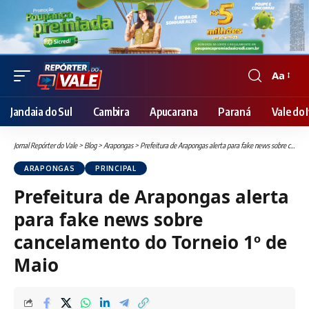
Aa
Font
Resizer
Jandaia do Sul
Cambira
Apucarana
Paraná
Vale do I
Jornal Repórter do Vale
>
Blog
>
Arapongas
>
Prefeitura de Arapongas alerta para fake news sobre cancelamento do Torneio 1º de Maio
ARAPONGAS
PRINCIPAL
Prefeitura de Arapongas alerta
para fake news sobre
cancelamento do Torneio 1º de
Maio