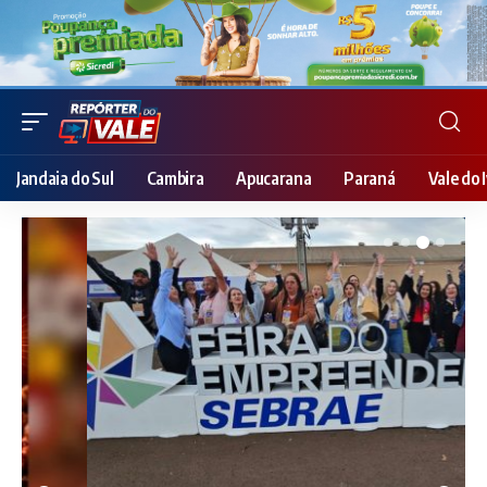
Jandaia do Sul
Cambira
Apucarana
Paraná
Vale do I