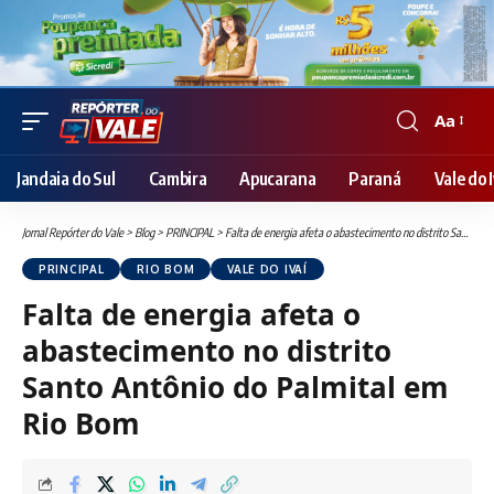
Aa
Font
Resizer
Jandaia do Sul
Cambira
Apucarana
Paraná
Vale do I
Jornal Repórter do Vale
>
Blog
>
PRINCIPAL
>
Falta de energia afeta o abastecimento no distrito Santo Antônio do Palmital em Rio Bom
PRINCIPAL
RIO BOM
VALE DO IVAÍ
Falta de energia afeta o
abastecimento no distrito
Santo Antônio do Palmital em
Rio Bom