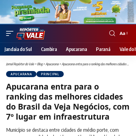
Aa
Font
Resizer
Jandaia do Sul
Cambira
Apucarana
Paraná
Vale do I
Jornal Repórter do Vale
>
Blog
>
Apucarana
>
Apucarana entra para o ranking das melhores cidades do Brasil da Veja Negócios, com 7º lugar em infraestrutura
APUCARANA
PRINCIPAL
Apucarana entra para o
ranking das melhores cidades
do Brasil da Veja Negócios, com
7º lugar em infraestrutura
Município se destaca entre cidades de médio porte, com