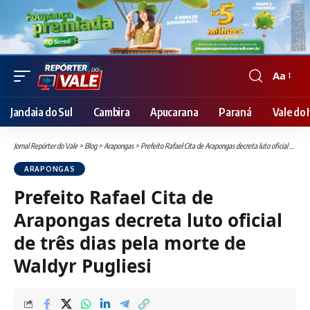
Aa
Font
Resizer
Jandaia do Sul
Cambira
Apucarana
Paraná
Vale do I
Jornal Repórter do Vale
>
Blog
>
Arapongas
>
Prefeito Rafael Cita de Arapongas decreta luto oficial de três dias pela morte de Waldyr Pugliesi
ARAPONGAS
Prefeito Rafael Cita de
Arapongas decreta luto oficial
de três dias pela morte de
Waldyr Pugliesi