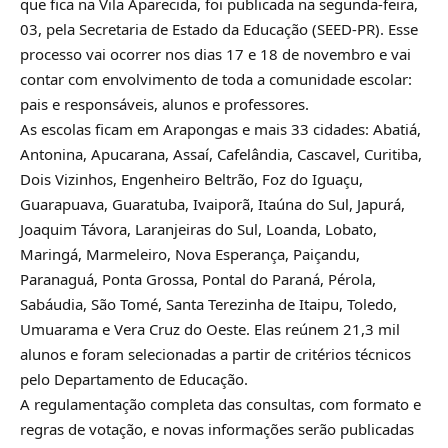
que fica na Vila Aparecida, foi publicada na segunda-feira,
03, pela Secretaria de Estado da Educação (SEED-PR). Esse
processo vai ocorrer nos dias 17 e 18 de novembro e vai
contar com envolvimento de toda a comunidade escolar:
pais e responsáveis, alunos e professores.
As escolas ficam em Arapongas e mais 33 cidades
: Abatiá,
Antonina, Apucarana, Assaí, Cafelândia, Cascavel, Curitiba,
Dois Vizinhos, Engenheiro Beltrão, Foz do Iguaçu,
Guarapuava, Guaratuba, Ivaiporã, Itaúna do Sul, Japurá,
Joaquim Távora, Laranjeiras do Sul, Loanda, Lobato,
Maringá, Marmeleiro, Nova Esperança, Paiçandu,
Paranaguá, Ponta Grossa, Pontal do Paraná, Pérola,
Sabáudia, São Tomé, Santa Terezinha de Itaipu, Toledo,
Umuarama e Vera Cruz do Oeste. Elas reúnem 21,3 mil
alunos e foram selecionadas a partir de critérios técnicos
pelo Departamento de Educação.
A regulamentação completa das consultas, com formato e
regras de votação, e novas informações serão publicadas