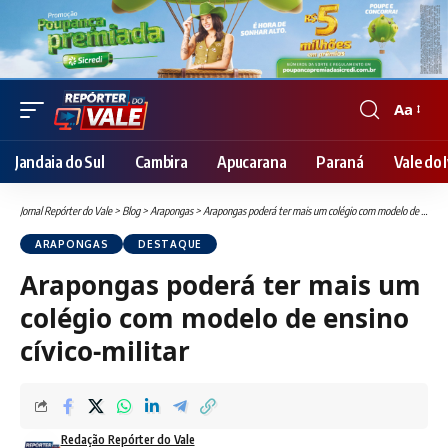
Aa
Font
Resizer
Jandaia do Sul
Cambira
Apucarana
Paraná
Vale do I
Jornal Repórter do Vale
>
Blog
>
Arapongas
>
Arapongas poderá ter mais um colégio com modelo de ensino cívico-militar
ARAPONGAS
DESTAQUE
Arapongas poderá ter mais um
colégio com modelo de ensino
cívico-militar
Redação Repórter do Vale