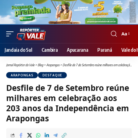
Aa
Font
Resizer
Jandaia do Sul
Cambira
Apucarana
Paraná
Vale do I
Jornal Repórter do Vale
>
Blog
>
Arapongas
>
Desfile de 7 de Setembro reúne milhares em celebração aos 203 anos da Independência em Arapongas
ARAPONGAS
DESTAQUE
Desfile de 7 de Setembro reúne
milhares em celebração aos
203 anos da Independência em
Arapongas