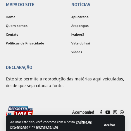
MAPA DO SITE
NOTÍCIAS
Home
Apucarana
Quem somos
Arapongas
Contato
Ivaiporã
Políticas de Privacidade
Vale do Ivaí
Vídeos
DECLARAÇÃO
Este site permite a reprodução das matérias aqui veiculadas,
desde que seja citada a fonte.
Acompanhe!
Ao usar este site, você concorda com a nossa
Política de
Aceitar
Privacidade
e os
Termos de Uso
© 2025 Jornal Repórter do Vale | Desenvolvido por
Outside Comunicação