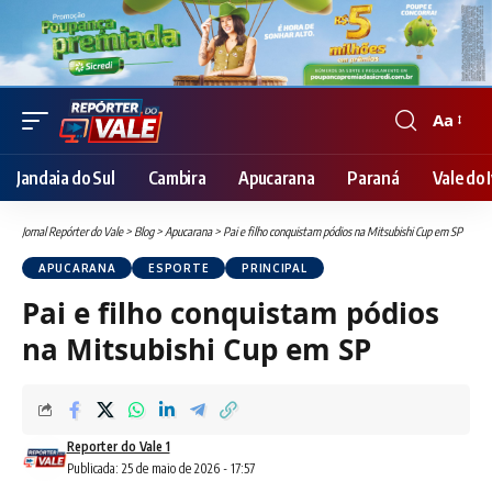
Aa
Font
Resizer
Jandaia do Sul
Cambira
Apucarana
Paraná
Vale do I
Jornal Repórter do Vale
>
Blog
>
Apucarana
>
Pai e filho conquistam pódios na Mitsubishi Cup em SP
APUCARANA
ESPORTE
PRINCIPAL
Pai e filho conquistam pódios
na Mitsubishi Cup em SP
Reporter do Vale 1
Publicada: 25 de maio de 2026 - 17:57