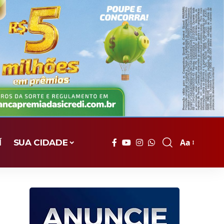
Aa
Í
SUA CIDADE
Font
Resizer