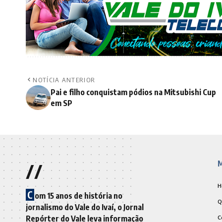
NOTÍCIA ANTERIOR
Pai e filho conquistam pódios na Mitsubishi Cup
em SP
//
M
H
C
om 15 anos de história no
Q
jornalismo do Vale do Ivaí, o Jornal
Repórter do Vale leva informação
C