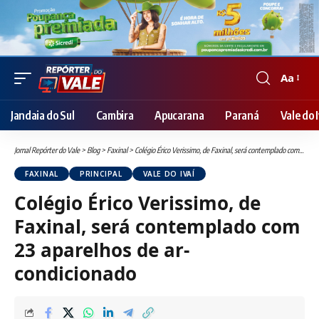
Aa
Font
Resizer
Jandaia do Sul
Cambira
Apucarana
Paraná
Vale do I
Jornal Repórter do Vale
>
Blog
>
Faxinal
>
Colégio Érico Verissimo, de Faxinal, será contemplado com 23 aparelhos de ar-condicionado
FAXINAL
PRINCIPAL
VALE DO IVAÍ
Colégio Érico Verissimo, de
Faxinal, será contemplado com
23 aparelhos de ar-
condicionado