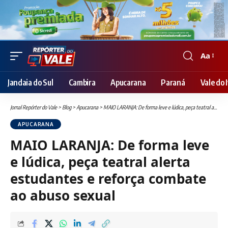
Aa
Font
Resizer
Jandaia do Sul
Cambira
Apucarana
Paraná
Vale do I
Jornal Repórter do Vale
>
Blog
>
Apucarana
>
MAIO LARANJA: De forma leve e lúdica, peça teatral alerta estudantes e reforça combate ao abuso sexual
APUCARANA
MAIO LARANJA: De forma leve
e lúdica, peça teatral alerta
estudantes e reforça combate
ao abuso sexual