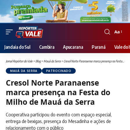
Aa
Font
Resizer
Jandaia do Sul
Cambira
Apucarana
Paraná
Vale do I
Jornal Repórter do Vale
>
Blog
>
Mauá da Serra
>
Cresol Norte Paranaense marca presença na Festa do Milho de Mauá da Serra
MAUÁ DA SERRA
PATROCINADO
Cresol Norte Paranaense
marca presença na Festa do
Milho de Mauá da Serra
Cooperativa participou do evento com espaço especial,
entrega de bexigas, presença do Mesadinha e ações de
relacionamento com o público