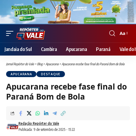
Aa
Font
Resizer
Jandaia do Sul
Cambira
Apucarana
Paraná
Vale do I
Jornal Repórter do Vale
>
Blog
>
Apucarana
>
Apucarana recebe fase final do Paraná Bom de Bola
APUCARANA
DESTAQUE
Apucarana recebe fase final do
Paraná Bom de Bola
Redação Repórter do Vale
Publicada: 9 de setembro de 2025 - 15:22