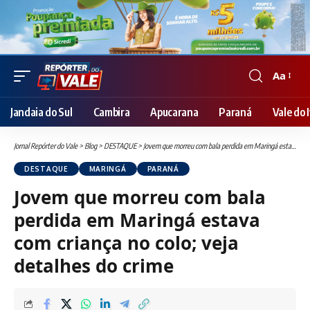
Aa
Font
Resizer
Jandaia do Sul
Cambira
Apucarana
Paraná
Vale do I
Jornal Repórter do Vale
>
Blog
>
DESTAQUE
>
Jovem que morreu com bala perdida em Maringá estava com criança no colo; veja detalhes do crime
DESTAQUE
MARINGÁ
PARANÁ
Jovem que morreu com bala
perdida em Maringá estava
com criança no colo; veja
detalhes do crime