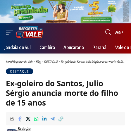
Aa
Font
Resizer
Jandaia do Sul
Cambira
Apucarana
Paraná
Vale do I
Jornal Repórter do Vale
>
Blog
>
DESTAQUE
>
Ex-goleiro do Santos, Julio Sérgio anuncia morte do filho de 15 anos
DESTAQUE
Ex-goleiro do Santos, Julio
Sérgio anuncia morte do filho
de 15 anos
Redação