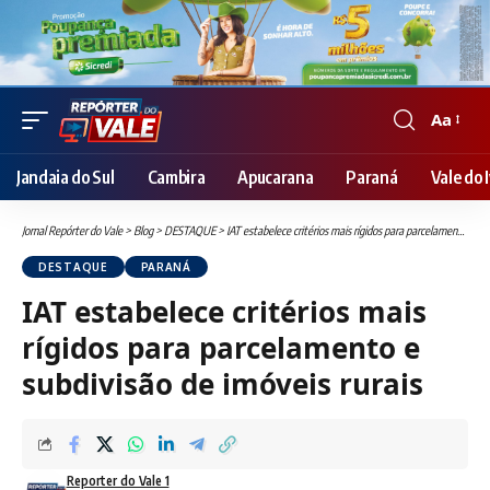
Aa
Font
Resizer
Jandaia do Sul
Cambira
Apucarana
Paraná
Vale do I
Jornal Repórter do Vale
>
Blog
>
DESTAQUE
>
IAT estabelece critérios mais rígidos para parcelamento e subdivisão de imóveis rurais
DESTAQUE
PARANÁ
IAT estabelece critérios mais
rígidos para parcelamento e
subdivisão de imóveis rurais
Reporter do Vale 1