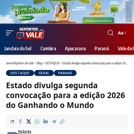
Aa
Font
Resizer
Jandaia do Sul
Cambira
Apucarana
Paraná
Vale do I
Jornal Repórter do Vale
>
Blog
>
DESTAQUE
>
Estado divulga segunda convocação para a edição 2026 do Ganhando o Mundo
DESTAQUE
GERAL
PARANÁ
Estado divulga segunda
convocação para a edição 2026
do Ganhando o Mundo
Redação