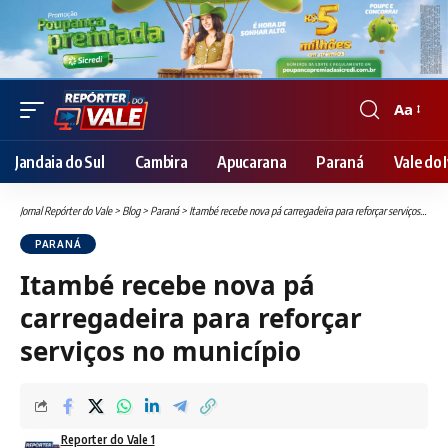
Aa
Font
Resizer
Jandaia do Sul
Cambira
Apucarana
Paraná
Vale do I
Jornal Repórter do Vale
>
Blog
>
Paraná
>
Itambé recebe nova pá carregadeira para reforçar serviços no município
PARANÁ
Itambé recebe nova pá
carregadeira para reforçar
serviços no município
Reporter do Vale 1