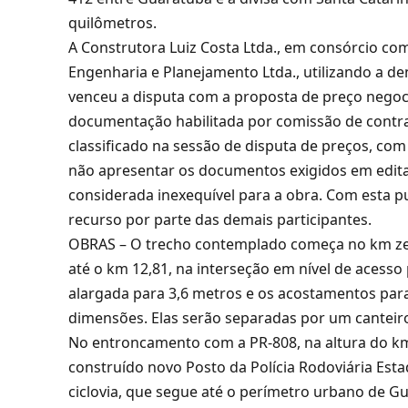
quilômetros.
A Construtora Luiz Costa Ltda., em consórcio co
Engenharia e Planejamento Ltda., utilizando a d
venceu a disputa com a proposta de preço negoci
documentação habilitada por comissão de contr
classificado na sessão de disputa de preços, com
não apresentar os documentos exigidos em edital
considerada inexequível para a obra. Com esta pu
recurso por parte das demais participantes.
OBRAS – O trecho contemplado começa no km zero
até o km 12,81, na interseção em nível de acesso 
alargada para 3,6 metros e os acostamentos par
dimensões. Elas serão separadas por um canteiro
No entroncamento com a PR-808, na altura do km
construído novo Posto da Polícia Rodoviária Est
ciclovia, que segue até o perímetro urbano de G