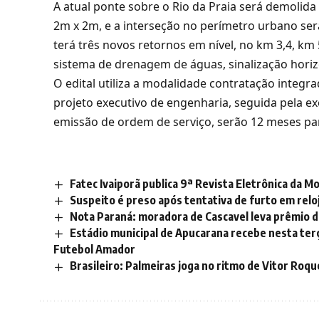
A atual ponte sobre o Rio da Praia será demolida 
2m x 2m, e a interseção no perímetro urbano se
terá três novos retornos em nível, no km 3,4, k
sistema de drenagem de águas, sinalização horizon
O edital utiliza a modalidade contratação integr
projeto executivo de engenharia, seguida pela e
emissão de ordem de serviço, serão 12 meses par
Fatec Ivaiporã publica 9ª Revista Eletrônica da M
Suspeito é preso após tentativa de furto em relo
Nota Paraná: moradora de Cascavel leva prêmio de
Estádio municipal de Apucarana recebe nesta terç
Futebol Amador
Brasileiro: Palmeiras joga no ritmo de Vitor Roque