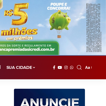
Aa
Í
SUA CIDADE
Font
Resizer