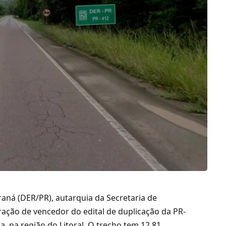
ná (DER/PR), autarquia da Secretaria de
laração de vencedor do edital de duplicação da PR-
, na região do Litoral. O trecho tem 12,81