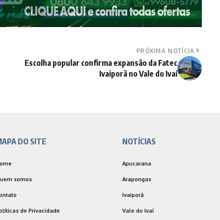
PRÓXIMA NOTÍCIA
Escolha popular confirma expansão da Fatec
Ivaiporã no Vale do Ivaí
APA DO SITE
NOTÍCIAS
ome
Apucarana
uem somos
Arapongas
ontato
Ivaiporã
olíticas de Privacidade
Vale do Ivaí