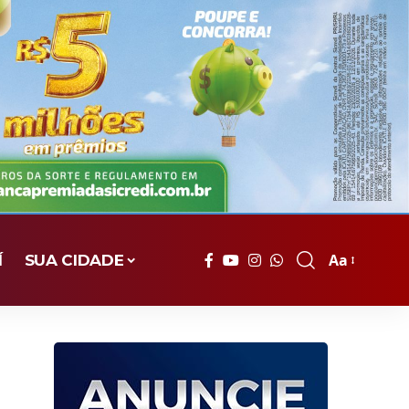
Aa
Í
SUA CIDADE
Font
Resizer