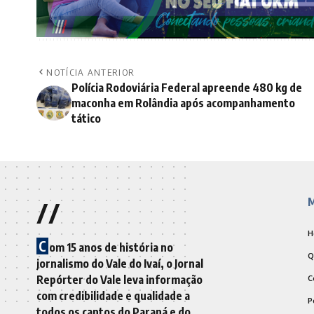
NOTÍCIA ANTERIOR
Polícia Rodoviária Federal apreende 480 kg de
maconha em Rolândia após acompanhamento
tático
//
M
H
C
om 15 anos de história no
Q
jornalismo do Vale do Ivaí, o Jornal
Repórter do Vale leva informação
C
com credibilidade e qualidade a
P
todos os cantos do Paraná e do