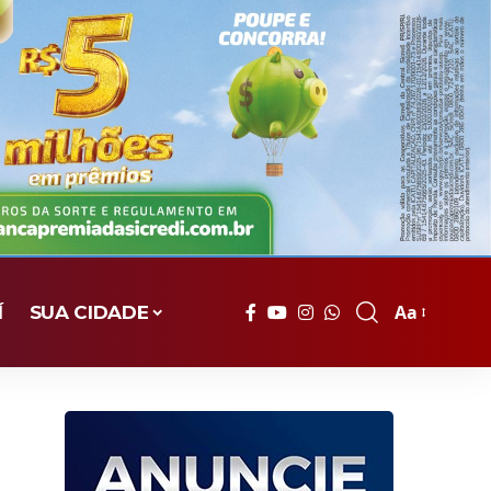
Aa
Í
SUA CIDADE
Font
Resizer