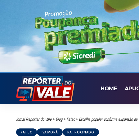
HOME
APU
Jornal Repórter do Vale
>
Blog
>
Fatec
>
Escolha popular confirma expansão da F
FATEC
IVAIPORÃ
PATROCINADO