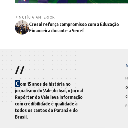
NOTÍCIA ANTERIOR
Cresol reforça compromisso com a Educação
Financeira durante a Senef
//
M
H
C
om 15 anos de história no
Q
jornalismo do Vale do Ivaí, o Jornal
Repórter do Vale leva informação
C
com credibilidade e qualidade a
P
todos os cantos do Paraná e do
Brasil.