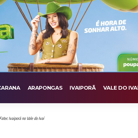
CARANA
ARAPONGAS
IVAIPORÃ
VALE DO IVA
atec Ivaiporã no Vale do Ivaí