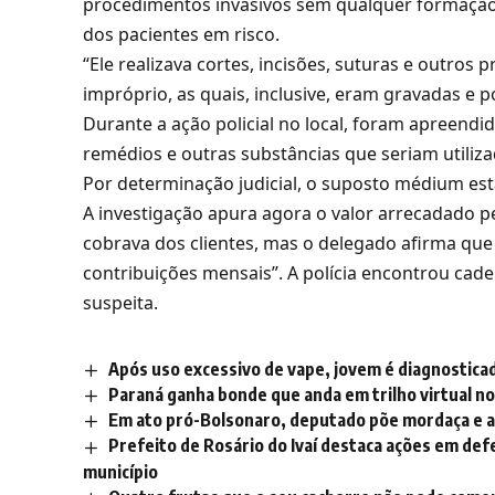
procedimentos invasivos sem qualquer formação 
dos pacientes em risco.
“Ele realizava cortes, incisões, suturas e outro
impróprio, as quais, inclusive, eram gravadas e p
Durante a ação policial no local, foram apreend
remédios e outras substâncias que seriam utilizad
Por determinação judicial, o suposto médium est
A investigação apura agora o valor arrecadado 
cobrava dos clientes, mas o delegado afirma que o
contribuições mensais”. A polícia encontrou ca
suspeita.
Após uso excessivo de vape, jovem é diagnostica
Paraná ganha bonde que anda em trilho virtual no
Em ato pró-Bolsonaro, deputado põe mordaça e 
Prefeito de Rosário do Ivaí destaca ações em de
município