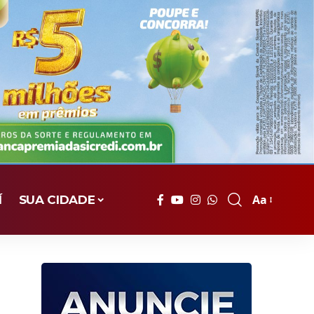
Aa
Í
SUA CIDADE
Font
Resizer