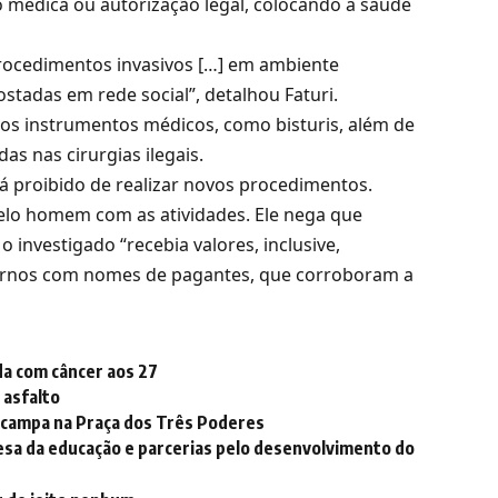
médica ou autorização legal, colocando a saúde
s procedimentos invasivos […] em ambiente
ostadas em rede social”, detalhou Faturi.
idos instrumentos médicos, como bisturis, além de
as nas cirurgias ilegais.
á proibido de realizar novos procedimentos.
pelo homem com as atividades. Ele nega que
 investigado “recebia valores, inclusive,
dernos com nomes de pagantes, que corroboram a
da com câncer aos 27
 asfalto
acampa na Praça dos Três Poderes
fesa da educação e parcerias pelo desenvolvimento do