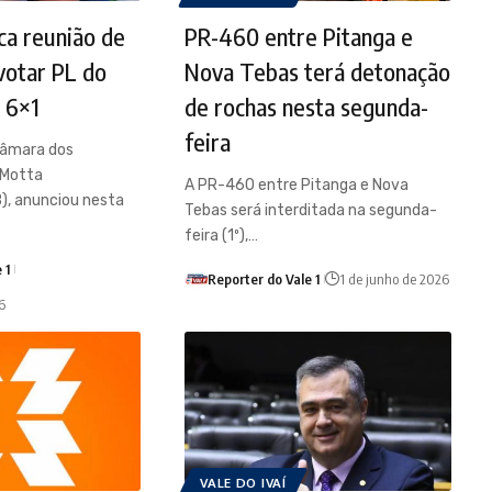
ca reunião de
PR-460 entre Pitanga e
 votar PL do
Nova Tebas terá detonação
a 6×1
de rochas nesta segunda-
feira
Câmara dos
 Motta
A PR-460 entre Pitanga e Nova
), anunciou nesta
Tebas será interditada na segunda-
feira (1º),…
 1
Reporter do Vale 1
1 de junho de 2026
6
VALE DO IVAÍ