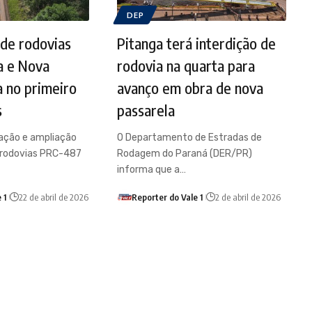
DEP
de rodovias
Pitanga terá interdição de
a e Nova
rodovia na quarta para
 no primeiro
avanço em obra de nova
s
passarela
ração e ampliação
O Departamento de Estradas de
 rodovias PRC-487
Rodagem do Paraná (DER/PR)
informa que a…
 1
22 de abril de 2026
Reporter do Vale 1
2 de abril de 2026