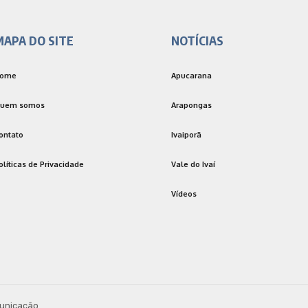
MAPA DO SITE
NOTÍCIAS
ome
Apucarana
uem somos
Arapongas
ontato
Ivaiporã
olíticas de Privacidade
Vale do Ivaí
Vídeos
unicação