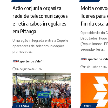
Ação conjunta organiza
Motta convo
rede de telecomunicações
líderes para
e retira cabos irregulares
fim da escal
em Pitanga
O presidente da 
Deputados, Hugo
Uma ação integrada entre a Copel e
(Republicanos-PB
operadoras de telecomunicações
segunda-feira…
promoveu a…
Reporter do Vale
Reporter do Vale 1
15 de junho de 202
26 de junho de 2026
PITANGA
COPEL