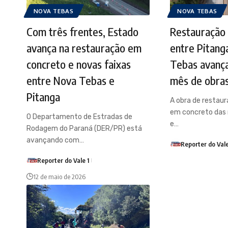
NOVA TEBAS
NOVA TEBAS
Com três frentes, Estado
Restauração 
avança na restauração em
entre Pitang
concreto e novas faixas
Tebas avança
entre Nova Tebas e
mês de obra
Pitanga
A obra de restau
em concreto das
O Departamento de Estradas de
e…
Rodagem do Paraná (DER/PR) está
avançando com…
Reporter do Vale
Reporter do Vale 1
12 de maio de 2026