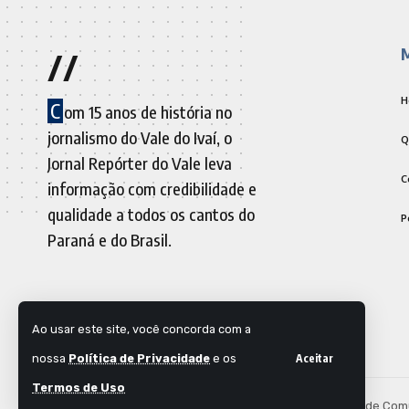
//
H
C
om 15 anos de história no
jornalismo do Vale do Ivaí, o
Q
Jornal Repórter do Vale leva
C
informação com credibilidade e
qualidade a todos os cantos do
P
Paraná e do Brasil.
Ao usar este site, você concorda com a
nossa
Política de Privacidade
e os
Aceitar
Termos de Uso
© 2025 Jornal Repórter do Vale | Desenvolvido por
Outside Com