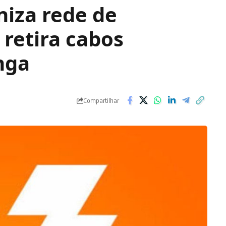
niza rede de
retira cabos
nga
Compartilhar