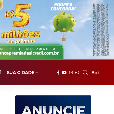
Aa
Í
SUA CIDADE
Font
Resizer