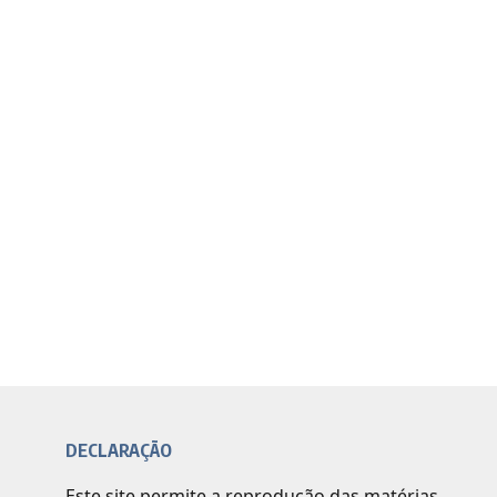
DECLARAÇÃO
Este site permite a reprodução das matérias