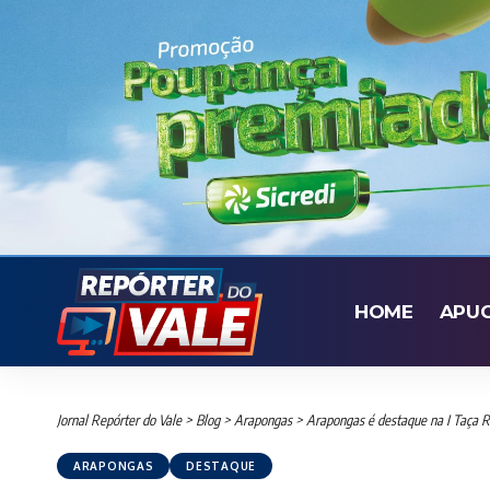
HOME
APU
Jornal Repórter do Vale
>
Blog
>
Arapongas
>
Arapongas é destaque na I Taça R
ARAPONGAS
DESTAQUE