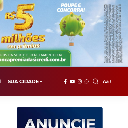
Aa
Í
SUA CIDADE
Font
Resizer