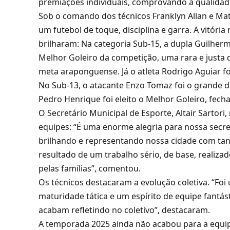
premiações individuais, comprovando a qualidad
Sob o comando dos técnicos Franklyn Allan e M
um futebol de toque, disciplina e garra. A vitória 
brilharam: Na categoria Sub-15, a dupla Guilherme
Melhor Goleiro da competição, uma rara e justa
meta araponguense. Já o atleta Rodrigo Aguiar foi
No Sub-13, o atacante Enzo Tomaz foi o grande d
Pedro Henrique foi eleito o Melhor Goleiro, fec
O Secretário Municipal de Esporte, Altair Sarto
equipes: “É uma enorme alegria para nossa secre
brilhando e representando nossa cidade com tanta
resultado de um trabalho sério, de base, realiza
pelas famílias”, comentou.
Os técnicos destacaram a evolução coletiva. “F
maturidade tática e um espírito de equipe fantás
acabam refletindo no coletivo”, destacaram.
A temporada 2025 ainda não acabou para a equip