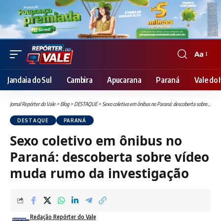
Aa
Font
Resizer
Jandaia do Sul
Cambira
Apucarana
Paraná
Vale do I
Jornal Repórter do Vale
>
Blog
>
DESTAQUE
>
Sexo coletivo em ônibus no Paraná: descoberta sobre vídeo muda rumo da investigação
DESTAQUE
PARANÁ
Sexo coletivo em ônibus no
Paraná: descoberta sobre vídeo
muda rumo da investigação
Redação Repórter do Vale