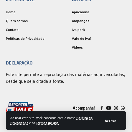
Home
Apucarana
Quem somos
Arapongas
Contato
Ivaiporã
Políticas de Privacidade
Vale do Ivaí
Vídeos
DECLARAÇÃO
Este site permite a reprodução das matérias aqui veiculadas,
desde que seja citada a fonte.
Acompanhe!
Ao usar este site, você concorda com a nossa
Política de
Aceitar
Privacidade
e os
Termos de Uso
© 2025 Jornal Repórter do Vale | Desenvolvido por
Outside Comunicação