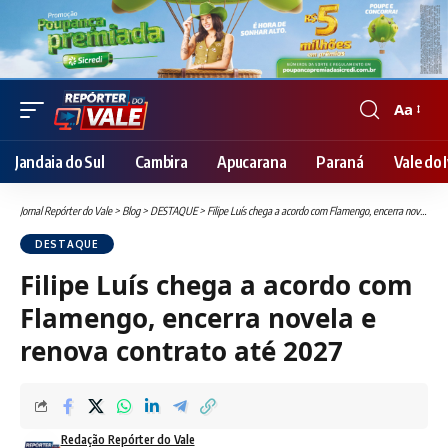
Aa
Font
Resizer
Jandaia do Sul
Cambira
Apucarana
Paraná
Vale do I
Jornal Repórter do Vale
>
Blog
>
DESTAQUE
>
Filipe Luís chega a acordo com Flamengo, encerra novela e renova contrato até 2027
DESTAQUE
Filipe Luís chega a acordo com
Flamengo, encerra novela e
renova contrato até 2027
Redação Repórter do Vale