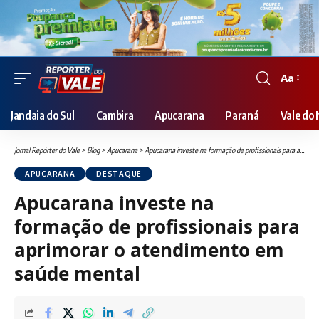
Aa
Font
Resizer
Jandaia do Sul
Cambira
Apucarana
Paraná
Vale do I
Jornal Repórter do Vale
>
Blog
>
Apucarana
>
Apucarana investe na formação de profissionais para aprimorar o atendimento em saúde mental
APUCARANA
DESTAQUE
Apucarana investe na
formação de profissionais para
aprimorar o atendimento em
saúde mental