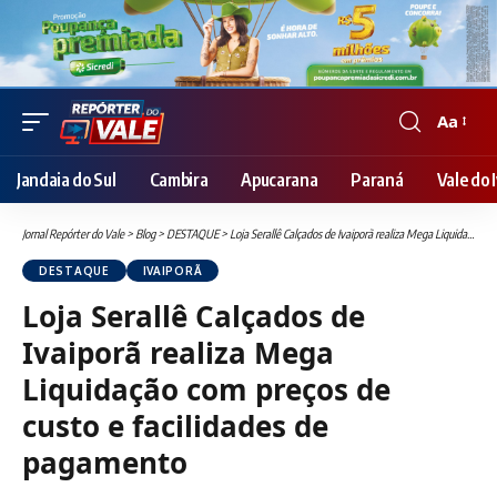
Aa
Font
Resizer
Jandaia do Sul
Cambira
Apucarana
Paraná
Vale do I
Jornal Repórter do Vale
>
Blog
>
DESTAQUE
>
Loja Serallê Calçados de Ivaiporã realiza Mega Liquidação com preços de custo e facilidades de pagamento
DESTAQUE
IVAIPORÃ
Loja Serallê Calçados de
Ivaiporã realiza Mega
Liquidação com preços de
custo e facilidades de
pagamento