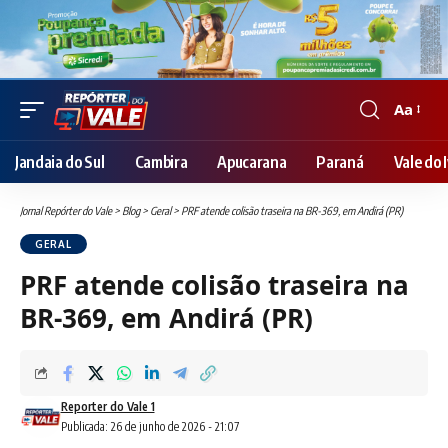
Aa
Font
Resizer
Jandaia do Sul
Cambira
Apucarana
Paraná
Vale do I
Jornal Repórter do Vale
>
Blog
>
Geral
>
PRF atende colisão traseira na BR-369, em Andirá (PR)
GERAL
PRF atende colisão traseira na
BR-369, em Andirá (PR)
Reporter do Vale 1
Publicada: 26 de junho de 2026 - 21:07