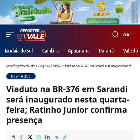
Aa
Font
Resizer
Jandaia do Sul
Cambira
Apucarana
Paraná
Vale do I
Jornal Repórter do Vale
>
Blog
>
DESTAQUE
>
Viaduto na BR-376 em Sarandi será inaugurado nesta quarta-feira; Ratinho Junior confirma presença
DESTAQUE
Viaduto na BR-376 em Sarandi
será inaugurado nesta quarta-
feira; Ratinho Junior confirma
presença