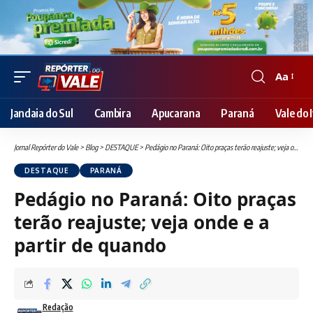
Aa
Font
Resizer
Jandaia do Sul
Cambira
Apucarana
Paraná
Vale do I
Jornal Repórter do Vale
>
Blog
>
DESTAQUE
>
Pedágio no Paraná: Oito praças terão reajuste; veja onde e a partir de quando
DESTAQUE
PARANÁ
Pedágio no Paraná: Oito praças
terão reajuste; veja onde e a
partir de quando
Redação