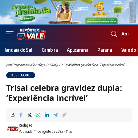
Aa
Font
Resizer
Jandaia do Sul
Cambira
Apucarana
Paraná
Vale do I
Jornal Repórter do Vale
>
Blog
>
DESTAQUE
>
Trisal celebra gravidez dupla: ‘Experiência incrível’
DESTAQUE
Trisal celebra gravidez dupla:
‘Experiência incrível’
Redação
Publicada: 11 de agosto de 2025 - 11:57