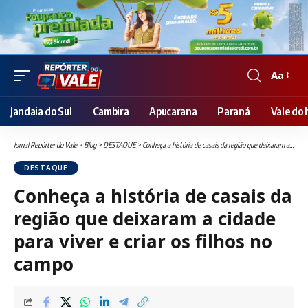
Aa
Font
Resizer
Jandaia do Sul
Cambira
Apucarana
Paraná
Vale do I
Jornal Repórter do Vale
>
Blog
>
DESTAQUE
>
Conheça a história de casais da região que deixaram a cidade para viver e criar os filhos no campo
DESTAQUE
Conheça a história de casais da
região que deixaram a cidade
para viver e criar os filhos no
campo