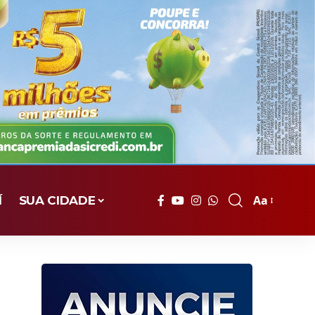
Aa
Í
SUA CIDADE
Font
Resizer