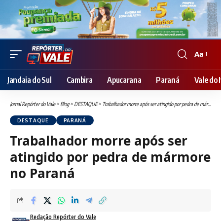
Aa
Font
Resizer
Jandaia do Sul
Cambira
Apucarana
Paraná
Vale do I
Jornal Repórter do Vale
>
Blog
>
DESTAQUE
>
Trabalhador morre após ser atingido por pedra de mármore no Paraná
DESTAQUE
PARANÁ
Trabalhador morre após ser
atingido por pedra de mármore
no Paraná
Redação Repórter do Vale