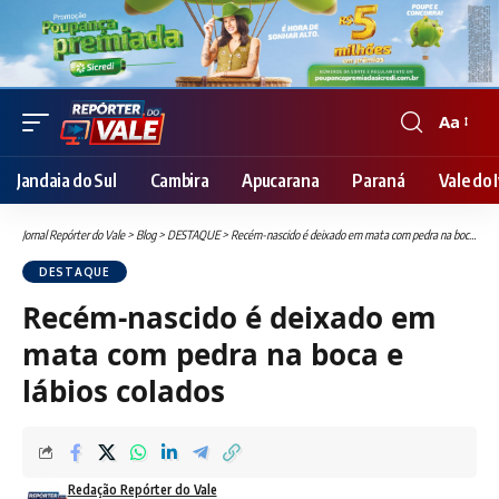
Aa
Font
Resizer
Jandaia do Sul
Cambira
Apucarana
Paraná
Vale do I
Jornal Repórter do Vale
>
Blog
>
DESTAQUE
>
Recém-nascido é deixado em mata com pedra na boca e lábios colados
DESTAQUE
Recém-nascido é deixado em
mata com pedra na boca e
lábios colados
Redação Repórter do Vale