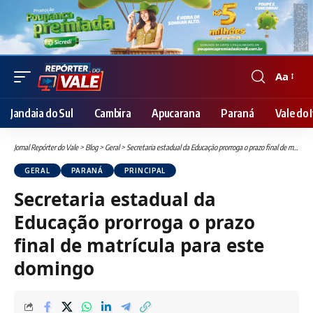
Aa
Font
Resizer
Jandaia do Sul
Cambira
Apucarana
Paraná
Vale do I
Jornal Repórter do Vale
>
Blog
>
Geral
>
Secretaria estadual da Educação prorroga o prazo final de matrícula para este domingo
GERAL
PARANÁ
PRINCIPAL
Secretaria estadual da
Educação prorroga o prazo
final de matrícula para este
domingo