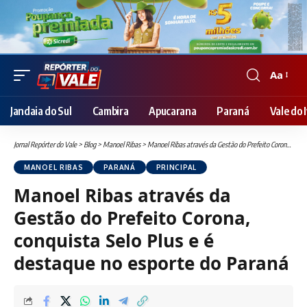
Aa
Font
Resizer
Jandaia do Sul
Cambira
Apucarana
Paraná
Vale do I
Jornal Repórter do Vale
>
Blog
>
Manoel Ribas
>
Manoel Ribas através da Gestão do Prefeito Corona, conquista Selo Plus e é destaque no esporte do Paraná
MANOEL RIBAS
PARANÁ
PRINCIPAL
Manoel Ribas através da
Gestão do Prefeito Corona,
conquista Selo Plus e é
destaque no esporte do Paraná