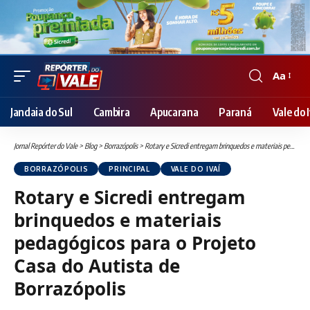
Aa
Font
Resizer
Jandaia do Sul
Cambira
Apucarana
Paraná
Vale do I
Jornal Repórter do Vale
>
Blog
>
Borrazópolis
>
Rotary e Sicredi entregam brinquedos e materiais pedagógicos para o Projeto Casa do Autista de Borrazópolis
BORRAZÓPOLIS
PRINCIPAL
VALE DO IVAÍ
Rotary e Sicredi entregam
brinquedos e materiais
pedagógicos para o Projeto
Casa do Autista de
Borrazópolis