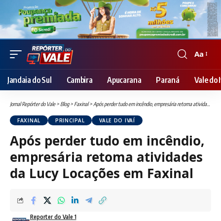
Aa
Font
Resizer
Jandaia do Sul
Cambira
Apucarana
Paraná
Vale do I
Jornal Repórter do Vale
>
Blog
>
Faxinal
>
Após perder tudo em incêndio, empresária retoma atividades da Lucy Locações em Faxinal
FAXINAL
PRINCIPAL
VALE DO IVAÍ
Após perder tudo em incêndio,
empresária retoma atividades
da Lucy Locações em Faxinal
Reporter do Vale 1