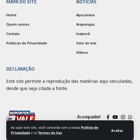
MAPA DO SITE
NOTÍCIAS
Home
Apucarana
Quem somos
Arapongas
Contato
Ivaiporã
Políticas de Privacidade
Vale do Ivaí
Vídeos
DECLARAÇÃO
Este site permite a reprodução das matérias aqui veiculadas,
desde que seja citada a fonte.
Acompanhe!
Ao usar este site, você concorda com a nossa
Política de
Aceitar
Privacidade
e os
Termos de Uso
© 2025 Jornal Repórter do Vale | Desenvolvido por
Outside Comunicação