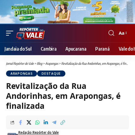
Aa
Font
Resizer
Jandaia do Sul
Cambira
Apucarana
Paraná
Vale do I
Jornal Repórter do Vale
>
Blog
>
Arapongas
>
Revitalização da Rua Andorinhas, em Arapongas, é finalizada
ARAPONGAS
DESTAQUE
Revitalização da Rua
Andorinhas, em Arapongas, é
finalizada
Redação Repórter do Vale