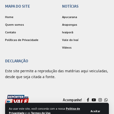
MAPA DO SITE
NOTÍCIAS
Home
Apucarana
Quem somos
Arapongas
Contato
Ivaiporã
Políticas de Privacidade
Vale do Ivaí
Vídeos
DECLARAÇÃO
Este site permite a reprodução das matérias aqui veiculadas,
desde que seja citada a fonte.
Acompanhe!
Ao usar este site, você concorda com a nossa
Política de
Aceitar
Privacidade
e os
Termos de Uso