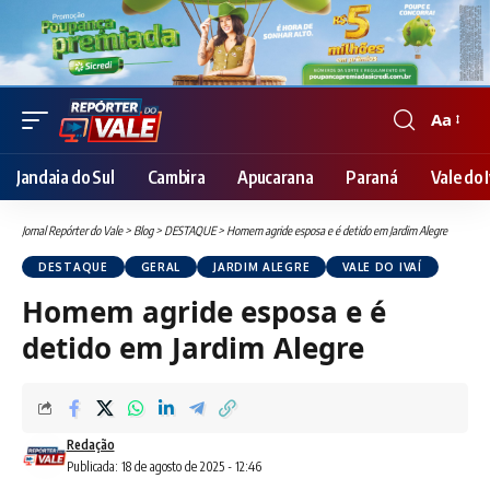
Aa
Font
Resizer
Jandaia do Sul
Cambira
Apucarana
Paraná
Vale do I
Jornal Repórter do Vale
>
Blog
>
DESTAQUE
>
Homem agride esposa e é detido em Jardim Alegre
DESTAQUE
GERAL
JARDIM ALEGRE
VALE DO IVAÍ
Homem agride esposa e é
detido em Jardim Alegre
Redação
Publicada: 18 de agosto de 2025 - 12:46