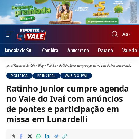
Aa
Font
Resizer
Jandaia do Sul
Cambira
Apucarana
Paraná
Vale do I
Jornal Repórter do Vale
>
Blog
>
Política
>
Ratinho Junior cumpre agenda no Vale do Ivaí com anúncios de pontes e participação em missa em Lunardelli
POLÍTICA
PRINCIPAL
VALE DO IVAÍ
Ratinho Junior cumpre agenda
no Vale do Ivaí com anúncios
de pontes e participação em
missa em Lunardelli