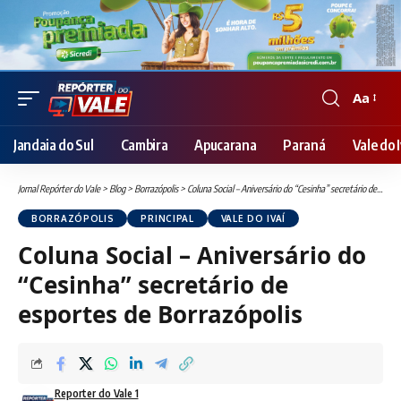
Aa
Font
Resizer
Jandaia do Sul
Cambira
Apucarana
Paraná
Vale do I
Jornal Repórter do Vale
>
Blog
>
Borrazópolis
>
Coluna Social – Aniversário do “Cesinha” secretário de esportes de Borrazópolis
BORRAZÓPOLIS
PRINCIPAL
VALE DO IVAÍ
Coluna Social – Aniversário do
“Cesinha” secretário de
esportes de Borrazópolis
Reporter do Vale 1