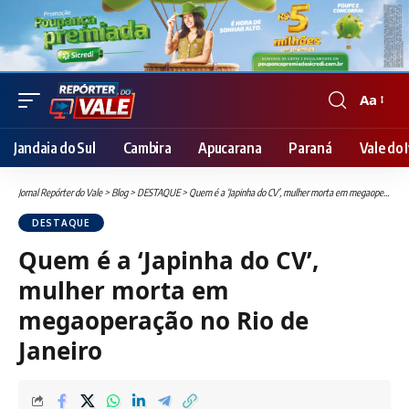
Aa
Font
Resizer
Jandaia do Sul
Cambira
Apucarana
Paraná
Vale do I
Jornal Repórter do Vale
>
Blog
>
DESTAQUE
>
Quem é a ‘Japinha do CV’, mulher morta em megaoperação no Rio de Janeiro
DESTAQUE
Quem é a ‘Japinha do CV’,
mulher morta em
megaoperação no Rio de
Janeiro