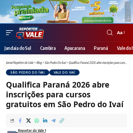
Aa
Font
Resizer
Jandaia do Sul
Cambira
Apucarana
Paraná
Vale do I
Jornal Repórter do Vale
>
Blog
>
São Pedro Do Ívai
>
Qualifica Paraná 2026 abre inscrições para cursos gratuitos em São Pedro do Ivaí
SÃO PEDRO DO ÍVAI
VALE DO IVAÍ
Qualifica Paraná 2026 abre
inscrições para cursos
gratuitos em São Pedro do Ivaí
Reporter do Vale 1