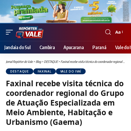
Aa
Font
Resizer
Jandaia do Sul
Cambira
Apucarana
Paraná
Vale do I
Jornal Repórter do Vale
>
Blog
>
DESTAQUE
>
Faxinal recebe visita técnica do coordenador regional do Grupo de Atuação Especializada em Meio Ambiente, Habitação e Urbanismo (Gaema)
DESTAQUE
FAXINAL
VALE DO IVAÍ
Faxinal recebe visita técnica do
coordenador regional do Grupo
de Atuação Especializada em
Meio Ambiente, Habitação e
Urbanismo (Gaema)