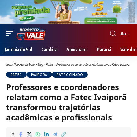
Aa
Font
Resizer
Jandaia do Sul
Cambira
Apucarana
Paraná
Vale do I
Jornal Repórter do Vale
>
Blog
>
Fatec
>
Professores e coordenadores relatam como a Fatec Ivaiporã transformou trajetórias acadêmicas e profissionais
FATEC
IVAIPORÃ
PATROCINADO
Professores e coordenadores
relatam como a Fatec Ivaiporã
transformou trajetórias
acadêmicas e profissionais