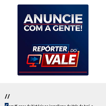
//
C
om 15 anos de história no jornalismo do Vale do Ivaí, o