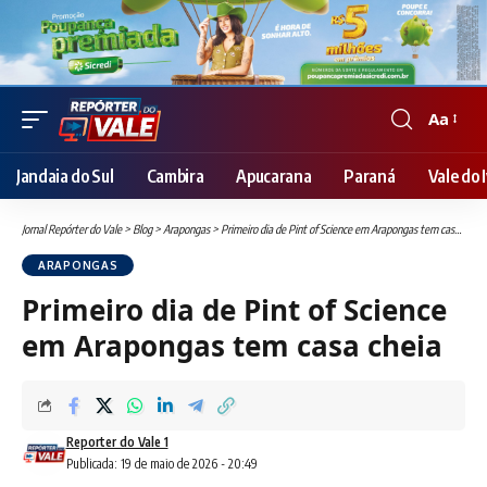
Aa
Font
Resizer
Jandaia do Sul
Cambira
Apucarana
Paraná
Vale do I
Jornal Repórter do Vale
>
Blog
>
Arapongas
>
Primeiro dia de Pint of Science em Arapongas tem casa cheia
ARAPONGAS
Primeiro dia de Pint of Science
em Arapongas tem casa cheia
Reporter do Vale 1
Publicada: 19 de maio de 2026 - 20:49